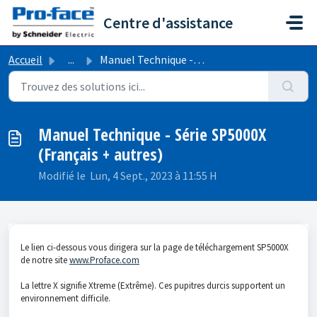
Passer au contenu principal
Centre d'assistance
Accueil
...
Manuel Technique - Série SP5000X (Français + autres)
Manuel Technique - Série SP5000X
(Français + autres)
Modifié le Lun, 4 Sept., 2023 à 11:55 H
Le lien ci-dessous vous dirigera sur la page de téléchargement SP5000X
de notre site
www.Proface.com
La lettre X signifie Xtreme (Extrême). Ces pupitres durcis supportent un
environnement difficile.