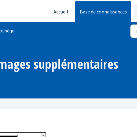
Accueil
Base de connaissances
èque - Images
images supplémentaires
.