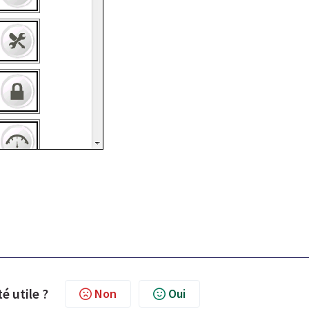
té utile ?
Non
Oui