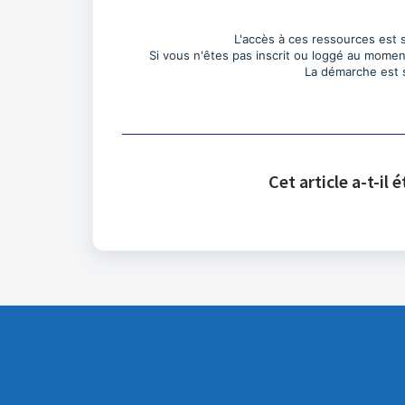
L'accès à ces ressources est s
Si vous n'êtes pas inscrit ou loggé au moment
La démarche est si
Cet article a-t-il é