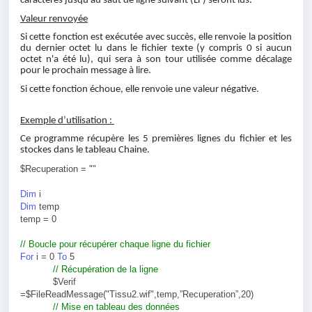
caractères jusqu'au saut de ligne suivant (LF) seront lus.
Valeur renvoyée
Si cette fonction est exécutée avec succès, elle renvoie la position
du dernier octet lu dans le fichier texte (y compris 0 si aucun
octet n'a été lu), qui sera à son tour utilisée comme décalage
pour le prochain message à lire.
Si cette fonction échoue, elle renvoie une valeur négative.
Exemple d’utilisation :
Ce programme récupère les 5 premières lignes du fichier et les
stockes dans le tableau Chaine.
$Recuperation = ""
Dim
i
Dim
temp
temp = 0
// Boucle pour récupérer chaque ligne du fichier
For
i = 0
To
5
// Récupération de la ligne
$Verif
=$FileReadMessage("Tissu2.wif",temp,”Recuperation”,20)
// Mise en tableau des données